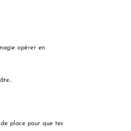
 magie opérer en
âte..
u de place pour que tes