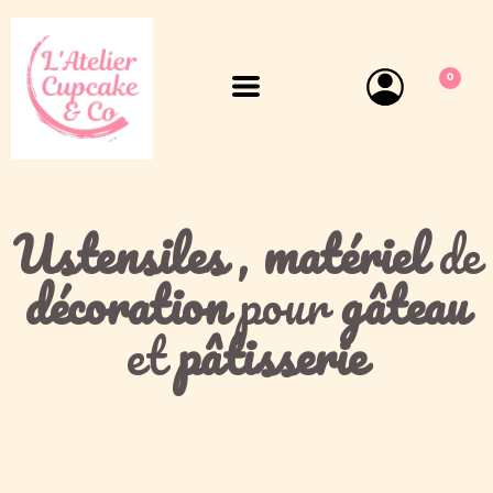
0
Ustensiles
,
matériel
de
décoration
pour
gâteau
et
pâtisserie